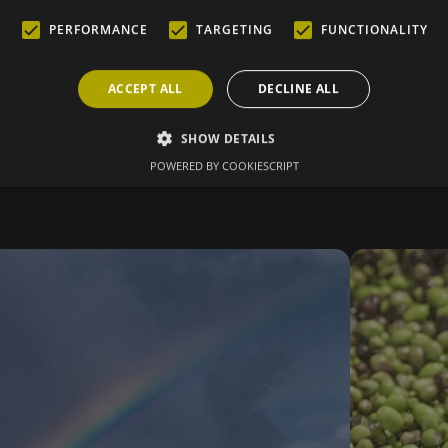
d’Appellat
PERFORMANCE
TARGETING
FUNCTIONALITY
ACCEPT ALL
DECLINE ALL
En savo
SHOW DETAILS
POWERED BY COOKIESCRIPT