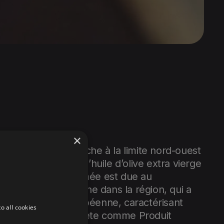
×
 une région qui touche à la limite nord-ouest
, est célèbre pour l’huile d’olive extra vierge
produite. Sa renommée est due au
 particulier qui règne dans la région, qui a
u par l’Union européenne, caractérisant
o all cookies
 de La Canée en Crète comme Produit