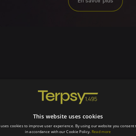
En savoir plus
 :
Kolymbari,
le d'olive extra
de la Crète
qui y est 
microclimat
This website uses cookies
été reconn
 uses cookies to improve user experience. By using our website you consent t
Kolymvari
in accordance with our Cookie Policy.
Read more