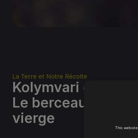
La Terre et Notre Récolte
Kolymvari de Crète
Le berceau de l'hui
vierge
This website