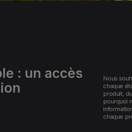
ble : un accès
Nous souha
tion
chaque éta
produit, d
pourquoi n
informatio
chaque pro