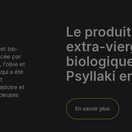
Le produit,
extra-vier
et bio-
acée par
biologiqu
l’olive et
Psyllaki e
qui a été
t
istoire et
écieuses
En savoir plus